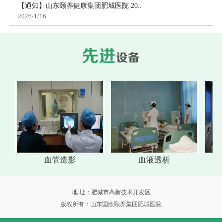
【通知】山东颐养健康集团肥城医院 20..
2026/1/16
血管造影
血液透析
全
地 址：肥城市高新技术开发区
版权所有：山东国欣颐养集团肥城医院