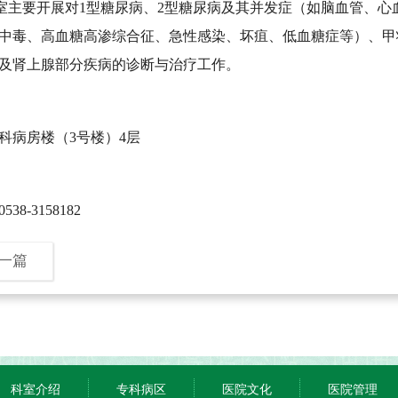
室
主要开展对
1型糖尿病、2型糖尿病及其并发症（如脑血管、心
中毒、高血糖高渗综合征、急性感染、坏疽、低血糖症等）、甲
及肾上腺部分疾病的诊断与治疗工作。
科病房楼（3
号楼）
4层
0538-3158182
一篇
科室介绍
专科病区
医院文化
医院管理