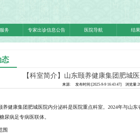
服务
专家出诊信息公告
医院导航
结
动态
【科室简介】山东颐养健康集团肥城医
来源: 发布时间:[2025-9-9 16:43:47] 浏览量:2
颐养健康集团肥城医院内分泌科是医院重点科室
。
2024年与山
糖尿病足专病医联体。
范围